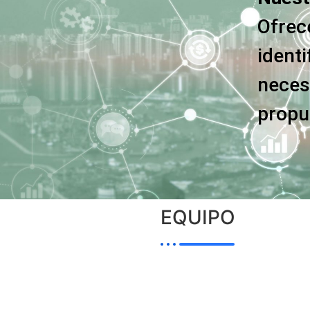
Ofrece
ident
neces
propue
EQUIPO