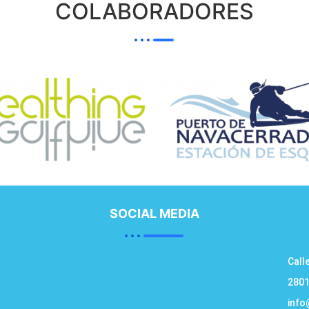
COLABORADORES
SOCIAL MEDIA
Call
2801
info