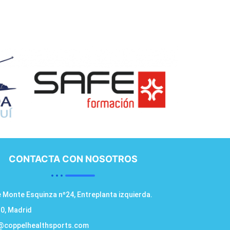
CONTACTA CON NOSOTROS
e Monte Esquinza nº24, Entreplanta izquierda.
0, Madrid
@coppelhealthsports.com